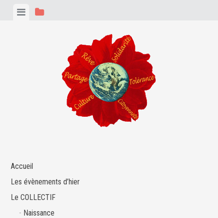
Skip
View
View
to
menu
sidebar
content
Accueil
Les évènements d’hier
Le COLLECTIF
Naissance