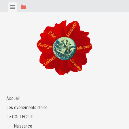
Skip
View
View
to
menu
sidebar
content
Accueil
Les évènements d’hier
Le COLLECTIF
Naissance