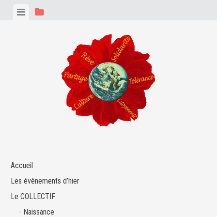
Skip
View
View
to
menu
sidebar
content
Accueil
Les évènements d’hier
Le COLLECTIF
Naissance